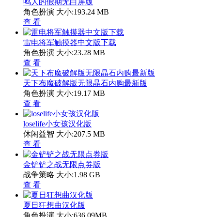
鸣人的假期无白屏版
角色扮演
大小:193.24 MB
查 看
雷电将军触摸器中文版下载
角色扮演
大小:23.28 MB
查 看
天下布魔破解版无限晶石内购最新版
角色扮演
大小:19.17 MB
查 看
loselife小女孩汉化版
休闲益智
大小:207.5 MB
查 看
金铲铲之战无限点券版
战争策略
大小:1.98 GB
查 看
夏日狂想曲汉化版
角色扮演
大小:636.09MB