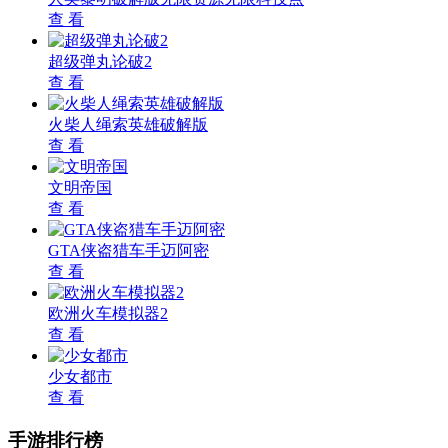
查 看
超级弹丸论破2
查 看
火柴人绳索英雄破解版
查 看
文明帝国
查 看
GTA侠盗猎车手迈阿密
查 看
欧洲火车模拟器2
查 看
少女都市
查 看
手游排行榜