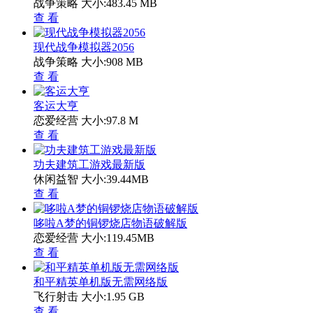
战争策略
大小:483.45 MB
查 看
现代战争模拟器2056
战争策略
大小:908 MB
查 看
客运大亨
恋爱经营
大小:97.8 M
查 看
功夫建筑工游戏最新版
休闲益智
大小:39.44MB
查 看
哆啦A梦的铜锣烧店物语破解版
恋爱经营
大小:119.45MB
查 看
和平精英单机版无需网络版
飞行射击
大小:1.95 GB
查 看