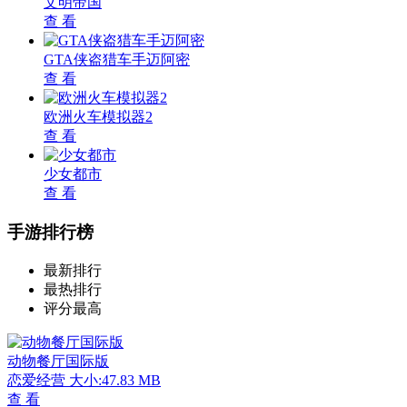
文明帝国
查 看
GTA侠盗猎车手迈阿密
查 看
欧洲火车模拟器2
查 看
少女都市
查 看
手游排行榜
最新排行
最热排行
评分最高
动物餐厅国际版
恋爱经营
大小:47.83 MB
查 看