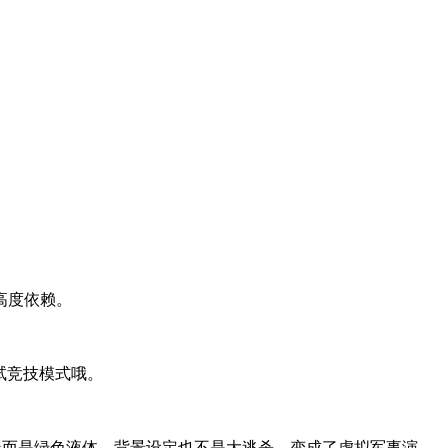
高度依赖。
试竞技模式哦。
溅而是绿色液体，背景设定也不是大逃杀，变成了虚拟军事演