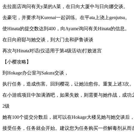
去拉面店询问有关y菜的A菜，在日向大厦中与日向娜交谈。
去豪宅，并要求与Kurenai一起训练。在平ata上浇上genjutsu。
使Hinata的提交数达到400，向Ayame询问有关Hinata的信息。
在日向府邸与她交谈，到大门去和萨鲁谈谈
再次与Hinata对话(仅适用于第4级活动)打败迷宫
【小樱攻略】
到Hokage办公室与Sakura交谈，
执行任务，造成伤害。回到樱花，让她治愈你。重复上述3次。
在小游戏项目中加满酒吧，如果失败，则需要与她作战，成功
2级
她有100个提交分数后，就可以在Hokage大楼见她与她交谈
接受任务，任务就会开始。建议您为任务购买一些解毒剂从而