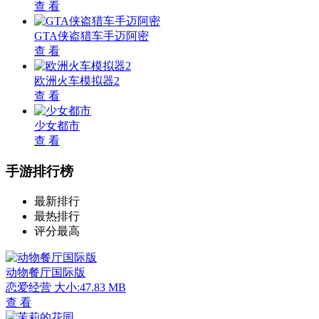
查 看
GTA侠盗猎车手迈阿密
查 看
欧洲火车模拟器2
查 看
少女都市
查 看
手游排行榜
最新排行
最热排行
评分最高
动物餐厅国际版
恋爱经营
大小:47.83 MB
查 看