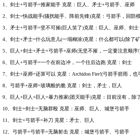
1、剑士+弓箭手=推家能手 克星：巨人、矛士+弓箭手、巫师
2、剑士=快战能手(骚扰能手、阵前先锋)克星：弓箭手，回防
3、矛士+弓箭手=坚不可摧(巨人笑了)克星：巨人、巫师、剑士
4、剑士+矛士=什么玩意儿(一塌糊涂)克星：什么都可以(除了矿
5、巨人+剑士+矛士+弓箭手+巫师(无坚不摧，一定要注意顺序!
6、巨人+弓箭手=一个在前边冲，一个往后边跑 克星：剑士
7、剑士+巫师=还算可以 克星：Archidon Fire!(弓箭手箭雨，
8、弓箭手+巫师=玻璃般的脆 克星：剑士，矛士，巨人
9、巨人+巨人+巨人=暴力推家(团灭能手)克星：目前没有，除
10、剑士+剑士=无脑群殴 克星：巫师、巨人、城堡弓箭手
11、剑士+弓箭手=补刀 克星：矛士、巨人
12、弓箭手+弓箭手=无脑射击 克星：城堡弓箭手、弓箭手