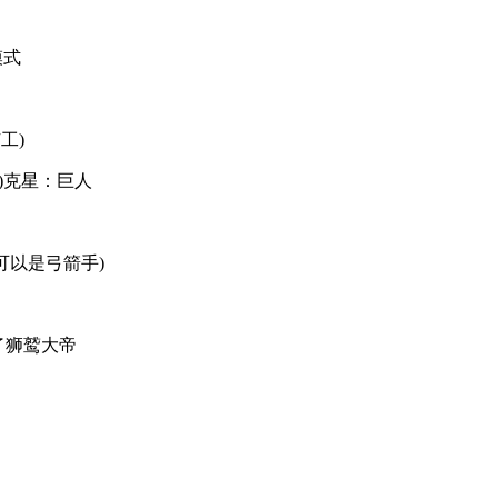
模式
工)
)克星：巨人
也可以是弓箭手)
了狮鹫大帝