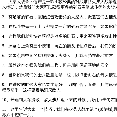
1、火柴人战争：遗产是一款比较经典的对战塔防火柴人战争遗
来挖矿，然后我们大家可以获得更多的矿石召唤战斗类的火柴
2、有足够的矿石，就能点击攻击类的火柴人，派遣它们去摧
3、在战斗中每一个士兵都需要一定的矿石才能召唤，如果挖矿
4、这样我们就能快速获得足够多的矿石，用来召唤更多攻击
5、屏幕右上角有三个按钮，向左的箭头按钮点击后，我们的
6、如果点击中间的盾牌按钮，火柴人士兵就会挡在基地前方
7、虽然这也会损失我们的士兵，但是却能保证基地的安全。
8、当然如果我们的士兵数量足够，也可以点击向右的箭头按
9、在进攻的时候大家也要注意好士兵的配合，近战士兵与远
程弓箭手，这样更容易消灭敌人。
10、若遇到大军溃败，敌人步兵追上来的时候，我们点击向
11、这里告诉大家一个技巧，我们在火柴人战争遗产(破解版
募八个挖矿士兵。